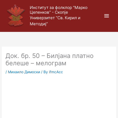
Skip
Main
Институт за фолклор "Марко
to
Цепенков" - Скопје
content
Men
Универзитет “Св. Кирил и
Методиј”
Док. бр. 50 – Билјана платно
белеше – мелограм
/
Михаило Димоски
/ By
ifmcAcc