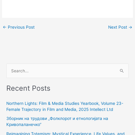
←
Previous Post
Next Post
→
S
e
Recent Posts
a
r
Northern Lights: Film & Media Studies Yearbook, Volume 23-
c
Female Trajectory in Film and Media, 2025 Intellect Ltd
h
Зборник на трудови „Фолклорот и етнологијата на
f
Кривопаланечко“
o
Reimagining Totemism: Mystical Experience, Life Values, and