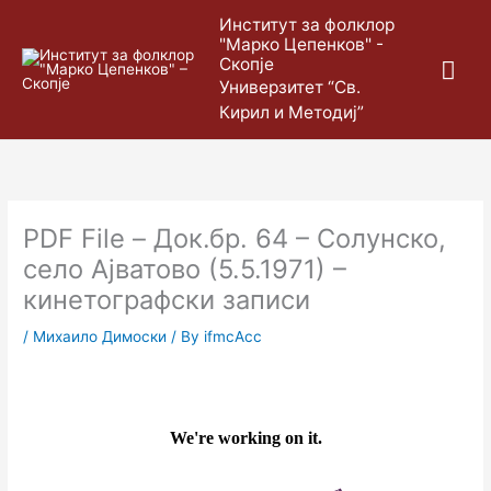
Skip
Mai
Институт за фолклор
to
"Марко Цепенков" -
content
Скопје
Me
Универзитет “Св.
Кирил и Методиј”
PDF File – Док.бр. 64 – Солунско,
село Ајватово (5.5.1971) –
кинетографски записи
/
Михаило Димоски
/ By
ifmcAcc