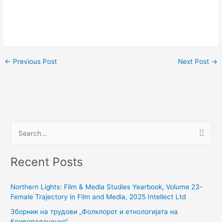
←
Previous Post
Next Post
→
S
e
Recent Posts
a
r
Northern Lights: Film & Media Studies Yearbook, Volume 23-
c
Female Trajectory in Film and Media, 2025 Intellect Ltd
h
Зборник на трудови „Фолклорот и етнологијата на
f
Кривопаланечко“