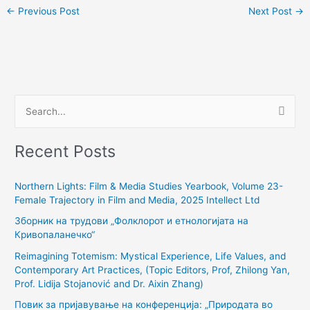
←
Previous Post
Next Post
→
S
e
Recent Posts
a
r
Northern Lights: Film & Media Studies Yearbook, Volume 23-
c
Female Trajectory in Film and Media, 2025 Intellect Ltd
h
Зборник на трудови „Фолклорот и етнологијата на
f
Кривопаланечко“
o
Reimagining Totemism: Mystical Experience, Life Values, and
r
Contemporary Art Practices, (Topic Editors, Prof, Zhilong Yan,
:
Prof. Lidija Stojanović and Dr. Aixin Zhang)
Повик за пријавување на конференција: „Природата во