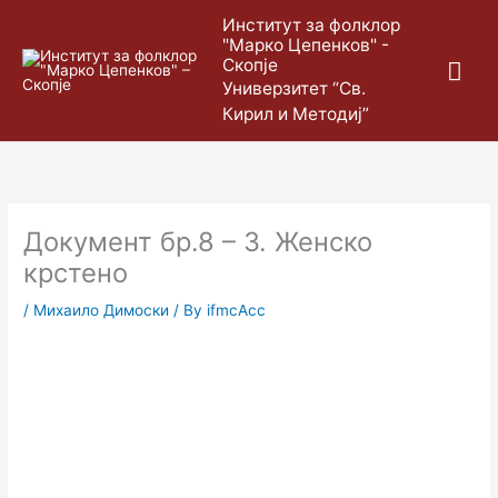
Skip
Mai
Институт за фолклор
to
"Марко Цепенков" -
content
Скопје
Me
Универзитет “Св.
Кирил и Методиј”
Документ бр.8 – 3. Женско
крстено
/
Михаило Димоски
/ By
ifmcAcc