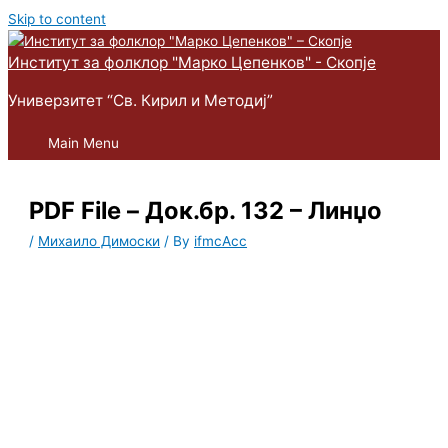
Skip to content
Институт за фолклор "Марко Цепенков" - Скопје
Универзитет “Св. Кирил и Методиј”
Main Menu
PDF File – Док.бр. 132 – Линџо
/
Михаило Димоски
/ By
ifmcAcc