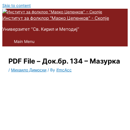
Skip to content
Институт за фолклор "Марко Цепенков" - Скопје
Универзитет “Св. Кирил и Методиј”
Main Menu
PDF File – Док.бр. 134 – Мазурка
/
Михаило Димоски
/ By
ifmcAcc