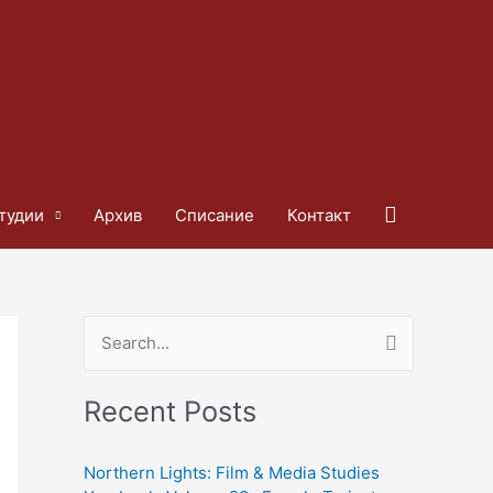
Search
тудии
Архив
Списание
Контакт
S
e
Recent Posts
a
r
Northern Lights: Film & Media Studies
c