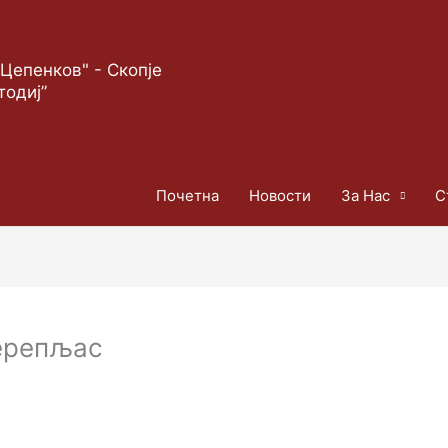
Цепенков" - Скопје
тодиј”
Почетна
Новости
За Нас
С
Перепљас