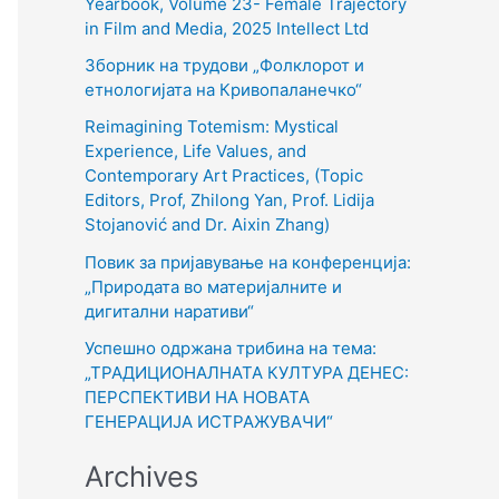
Yearbook, Volume 23- Female Trajectory
h
in Film and Media, 2025 Intellect Ltd
f
Зборник на трудови „Фолклорот и
o
етнологијата на Кривопаланечко“
r
Reimagining Totemism: Mystical
Experience, Life Values, and
:
Contemporary Art Practices, (Topic
Editors, Prof, Zhilong Yan, Prof. Lidija
Stojanović and Dr. Aixin Zhang)
Повик за пријавување на конференција:
„Природата во материјалните и
дигитални наративи“
Успешно одржана трибина на тема:
„ТРАДИЦИОНАЛНАТА КУЛТУРА ДЕНЕС:
ПЕРСПЕКТИВИ НА НОВАТА
ГЕНЕРАЦИЈА ИСТРАЖУВАЧИ“
Archives