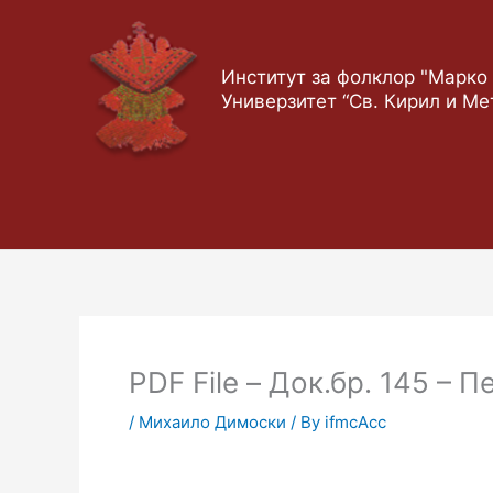
Skip
to
content
Институт за фолклор "Марко 
Универзитет “Св. Кирил и Ме
PDF File – Док.бр. 145 – 
/
Михаило Димоски
/ By
ifmcAcc