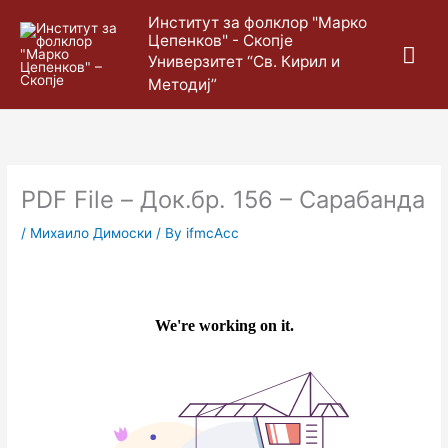
Skip
Mai
Институт за фолклор "Марко
to
Цепенков" - Скопје
content
Me
Универзитет “Св. Кирил и
Методиј”
PDF File – Док.бр. 156 – Сарабанда
/
Михаило Димоски
/ By
ifmcAcc