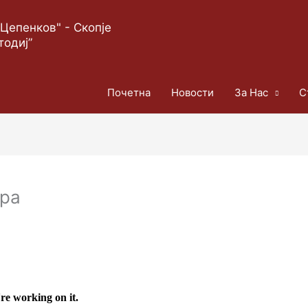
Цепенков" - Скопје
тодиј”
Почетна
Новости
За Нас
С
ора