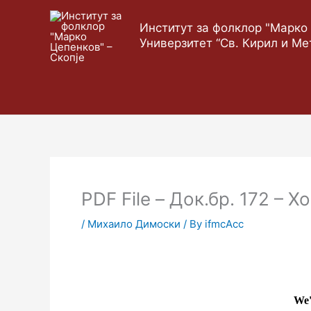
Skip
to
Институт за фолклор "Марко 
content
Универзитет “Св. Кирил и Ме
PDF File – Док.бр. 172 – Х
/
Михаило Димоски
/ By
ifmcAcc