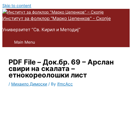
Skip to content
Институт за фолклор "Марко Цепенков" - Скопје
Универзитет “Св. Кирил и Методиј”
Main Menu
PDF File – Док.бр. 69 – Арслан
свири на скалата –
етнокореолошки лист
/
Михаило Димоски
/ By
ifmcAcc