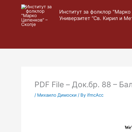
Skip
to
Институт за фолклор "Марко 
content
Универзитет “Св. Кирил и Ме
PDF File – Док.бр. 88 – Ба
/
Михаило Димоски
/ By
ifmcAcc