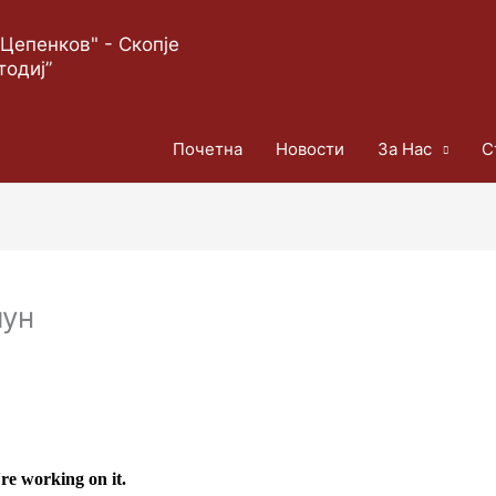
Цепенков" - Скопје
тодиј”
Почетна
Новости
За Нас
С
лун