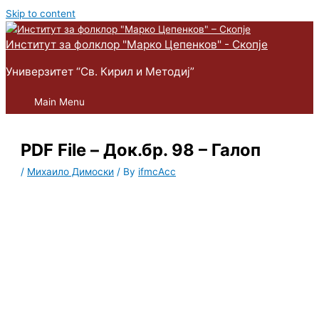
Skip to content
Институт за фолклор "Марко Цепенков" - Скопје
Универзитет “Св. Кирил и Методиј”
Main Menu
PDF File – Док.бр. 98 – Галоп
/
Михаило Димоски
/ By
ifmcAcc