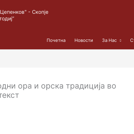
Цепенков" - Скопје
тодиј”
Почетна
Новости
За Нас
С
родни ора и орска традиција во
текст