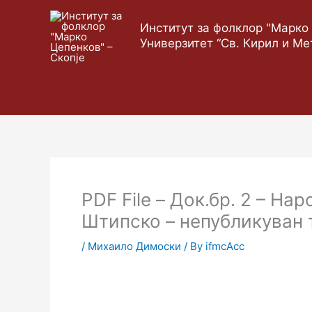
Skip
to
Институт за фолклор "Марко 
content
Универзитет “Св. Кирил и Ме
PDF File – Док.бр. 2 – На
Штипско – непубликуван 
/
Михаило Димоски
/ By
ifmcAcc