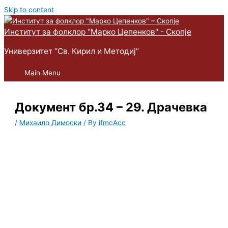
Skip to content
Институт за фолклор "Марко Цепенков" - Скопје
Универзитет “Св. Кирил и Методиј”
Main Menu
Документ бр.34 – 29. Драчевка
/
Михаило Димоски
/ By
ifmcAcc