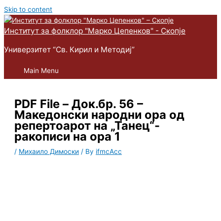
Skip to content
Институт за фолклор "Марко Цепенков" - Скопје
Универзитет “Св. Кирил и Методиј”
Main Menu
PDF File – Док.бр. 56 –
Македонски народни ора од
репертоарот на „Танец“-
ракописи на ора 1
/
Михаило Димоски
/ By
ifmcAcc