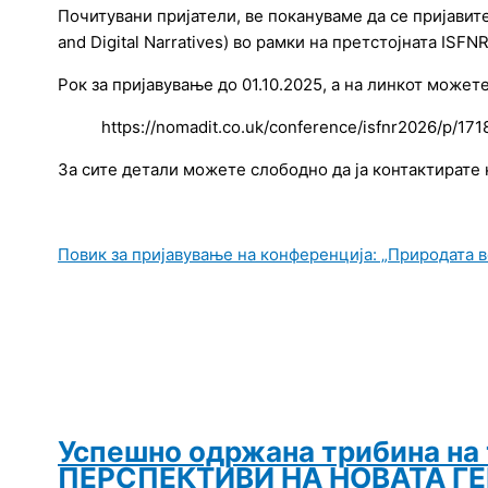
Почитувани пријатели, ве покануваме да се пријавите
and Digital
Narratives) во рамки на претстојната ISFNR
Рок за пријавување до 01.10.2025, a на линкот может
https://nomadit.co.uk/conference/isfnr2026/p/171
За сите детали можете слободно да ја контактирате 
Повик за пријавување на конференција: „Природата в
Успешно одржана трибина н
ПЕРСПЕКТИВИ НА НОВАТА Г