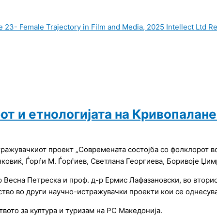
 23- Female Trajectory in Film and Media, 2025 Intellect Ltd
Re
от и етнологијата на Кривопалане
ражувачкиот проект „Современата состојба со фолклорот во 
овиќ, Ѓорѓи М. Ѓорѓиев, Светлана Георгиева, Боривоје Џим
 Весна Петреска и проф. д-р Ермис Лафазановски, во вторио
ство во други научно-истражувачки проекти кои се однесув
вото за култура и туризам на РС Македонија.