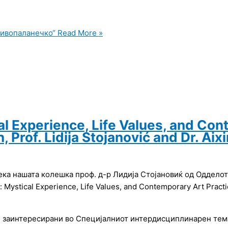
ривопаланечко“
Read More »
l Experience, Life Values, and Con
n, Prof. Lidija Stojanović and Dr. Ai
ека нашата колешка проф. д-р Лидија Стојановиќ од Одделот
stical Experience, Life Values, and Contemporary Art Practices
те заинтересирани во Специјалниот интердисциплинарен тема