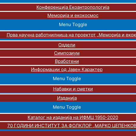
Конференција Екоантропологија
Меморија и екокосмос
Menu Toggle
Прва научна работнилница на проектот „Меморија и еко
Оддели
Симпозиум
Вработени
Информации од Јавен Карактер
Menu Toggle
Набавки и сметки
Изданија
Menu Toggle
Каталог на изданија на ИФМЦ 1950-2020
70 ГОДИНИ ИНСТИТУТ ЗА ФОЛКЛОР „МАРКО ЦЕПЕНКОВ