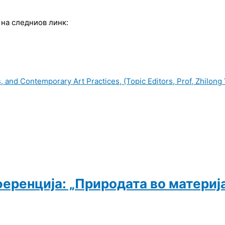
 на следниов линк:
and Contemporary Art Practices, (Topic Editors, Prof, Zhilong Ya
ференција: „Природата во материј