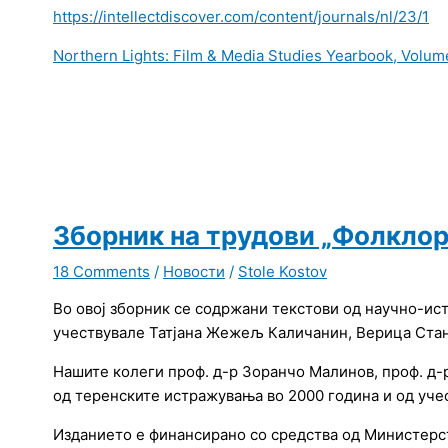
https://intellectdiscover.com/content/journals/nl/23/1
Northern Lights: Film & Media Studies Yearbook, Volume
Зборник на трудови „Фолклор
18 Comments
/
Новости
/
Stole Kostov
Во овој зборник се содржани текстови од научно-ист
учествувале Татјана Жежељ Каличанин, Верица Станк
Нашите колеги проф. д-р Зоранчо Малинов, проф. д-р
од теренските истражувања во 2000 година и од уче
Изданието е финансирано со средства од Министерст