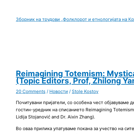
Зборник на трудови „Фолклорот и етнологијата на К
Reimagining Totemism: Mystica
(Topic Editors, Prof, Zhilong Ya
20 Comments
/
Новости
/
Stole Kostov
Почитувани пријатели, со особена чест објавуваме д
гостин-уредник на
списанието Reimagining Totemism: My
Lidija Stojanović and Dr. Aixin Zhang).
Во оваа прилика упатуваме покана за учество на си