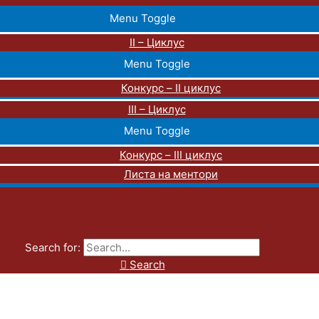
Menu Toggle
II – Циклус
Menu Toggle
Конкурс – II циклус
III – Циклус
Menu Toggle
Конкурс – III циклус
Листа на ментори
Search for:
Search