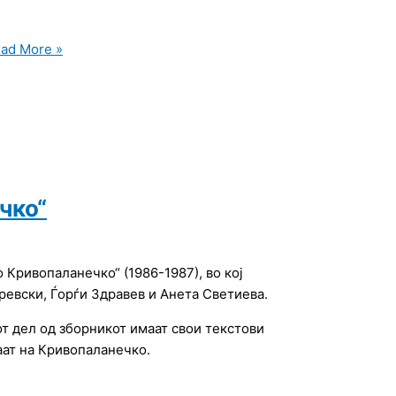
ad More »
чко“
Кривопаланечко“ (1986-1987), во кој
ревски, Ѓорѓи Здравев и Анета Светиева.
т дел од зборникот имаат свои текстови
аат на Кривопаланечко.