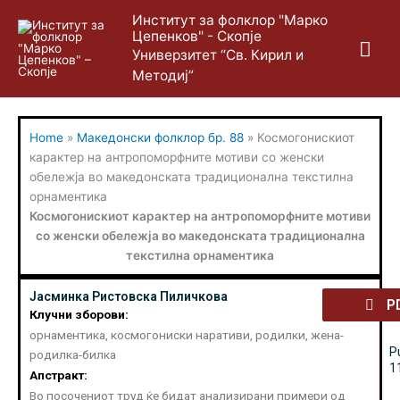
Skip
Mai
Институт за фолклор "Марко
to
Цепенков" - Скопје
content
Me
Универзитет “Св. Кирил и
Методиј”
Home
»
Македонски фолклор бр. 88
»
Космогонискиот
карактер на антропоморфните мотиви со женски
обележја во македонската традиционална текстилна
орнаментика
Космогонискиот карактер на антропоморфните мотиви
со женски обележја во македонската традиционална
текстилна орнаментика
Јасминка Ристовска Пиличкова
P
Клучни зборови:
орнаментика, космогониски наративи, родилки, жена-
P
родилка-билка
1
Апстракт:
Во посочениот труд ќе бидат анализирани примери од