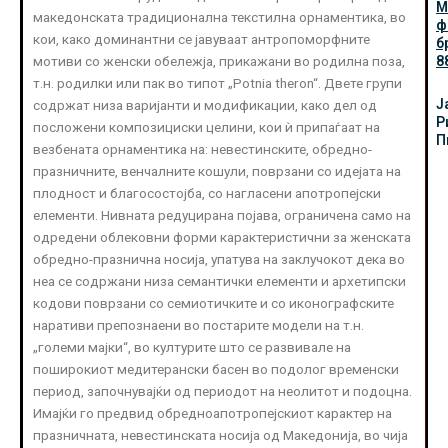
М
македонската традиционална текстилна орнаментика, во
ф
кои, како доминантни се јавуваат антропоморфните
б
мотиви со женски обележја, прикажани во родилна поза,
8
т.н. родилки или пак во типот „Potnia theron“. Двете групи
Ј
содржат низа варијанти и модификации, како дел од
Р
посложени композициски целини, кои ѝ припаѓаат на
П
везбената орнаментика на: невестинските, обредно-
празничните, венчалните кошули, поврзани со идејата на
плодност и благосостојба, со нагласени апотропејски
елементи. Нивната редуцирана појава, ограничена само на
одредени облековни форми карактеристични за женската
обредно-празнична носија, упатува на заклучокот дека во
неа се содржани низа семантички елементи и архетипски
кодови поврзани со семиотичките и со иконографските
наративи препознаени во постарите модели на т.н.
„големи мајки“, во културите што се развивале на
поширокиот медитерански басен во подолог временски
период, започнувајќи од периодот на неолитот и подоцна.
Имајќи го предвид обредноапотропејскиот карактер на
празничната, невестинската носија од Македонија, во чија