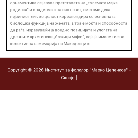
орнаментика се јавува претставата на „големата мајка
родилка“ и владетелка на сиот свет, сметаме дека
нејзиниот лик во целост кореспондира со основната
биолошка функција на жената, а тоа е моќта и способноста
да раѓа, изразувајќи ја воедно позицијата и улогата на
древните архетипски „божици мајки“, која ја имале тие во
колективната меморија на Македонците
Copyright © 2026
Институт за фолклор "Марко Цепенков" -
Скопје
|