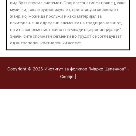
вид бунт спрема системот. Овој алтернативен правец, како
музички, така и аудиовизуелен, претставува своевиден
жанр, кој може да послужи и како материјал за
исчитување на одредени елементи на традиционалниот,
но и на современиот живот на младите „провинцијалци“.
Значи, сите спомнати сегменти во трудот се согледуваат
од антрополошкоетнолошки аспект.
Copyright © 2026
Институт за фолклор "Марко Цепенков" -
Скопје
|