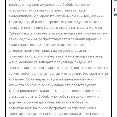
текстови на разни дијалекти во Србија, односно,
Н
истражувачкиот корпус го претставуваат куси
А
видеоклипови од мрежите Јутјуб и/или Тик-Ток, музички
точки од Јутјуб и сл. Во трудот се разгледува општата
прифатеност на овој жанр од страна на населението на
Србија, како и причините за експанзијата на снимањето на
вакви содржини: се претставуваат и се анализираат не
само темите со кои се занимаваат модерните
алтернативни уметници, туку се востановуваат и
причините поради кои е настаната експанзијата на овој
жанр, особено кај младата популација, бидејќи во
претходниот период темите од народниот живот, особено
со употреба на дијалект во јавните настапи, беа сметани за
архаични. Со оглед на тоа дека видеоклиповите и
музиката со која ќе се занимаваме го претставуваат
традиционалниот живот, од гледна точка на жител на
внатрешноста на Србија, употребата на вакви теми на
дијалект можеме да ја поврземе со желбата за
автентичност, како и со потребата за територијална
идентификација, но таа може да се гледа и како некаков