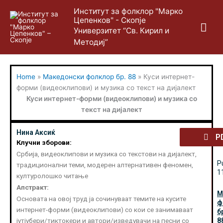
Skip
Mai
Институт за фолклор "Марко
to
Цепенков" - Скопје
content
Me
Универзитет “Св. Кирил и
Методиј”
Home
»
Македонски фолклор бр. 88
»
Куси интернет-
форми (видеоклипови) и музика со текст на дијалект
Куси интернет-форми (видеоклипови) и музика со
текст на дијалект
Нина Аксиќ
P
Клучни зборови:
Србија, видеоклипови и музика со текстови на дијалект,
P
традиционални теми, модерен алтернативен феномен,
1
културолошко читање
Апстракт:
М
Основата на овој труд ја сочинуваат темите на кусите
ф
интернет-форми (видеоклипови) со кои се занимаваат
б
јутјубери/тиктокери и автори/изведувачи на песни со
8