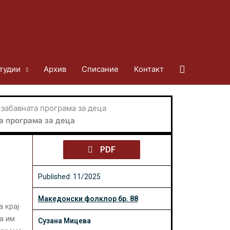
Search
тудии
Архив
Списание
Контакт
-забавната програма за деца
а програма за деца
PDF
Published: 11/2025
е
Македонски фолклор бр. 88
 крај
а им
Сузана Мицева