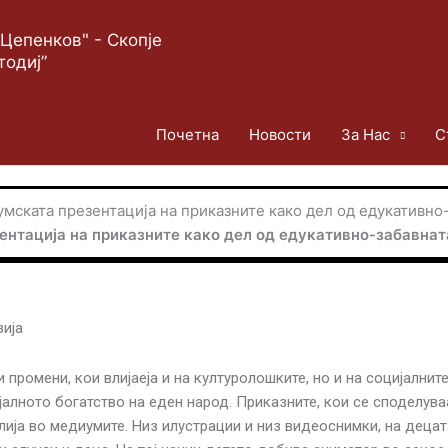
Цепенков" - Скопје
тодиј”
Почетна
Новости
За Нас
С
мската презентација на приказните како дел од едукативно
нтација на приказните како дел од едукативно-забавнат
зија
промени, кои влијаеја и на културолошките, но и на социјалнит
лното богатство на еден народ. Приказните, кои се споделуваа
елија во медиумите. Низ илустрации и низ видеоснимки, на децат