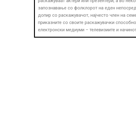
раскажуваат актери или презентери, а во неко
запознавање со фолклорот на еден непосреде
допир со раскажувачот, најчесто член на семеј
приказните со своите раскажувачки способнос
електронски медиуми – телевизиите и начинот 