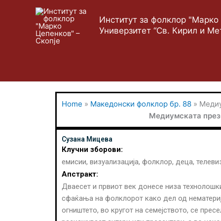
Skip
to
Институт за фолклор "Марко 
content
Универзитет “Св. Кирил и Ме
Home
»
Македонски фолклор бр. 88
»
Медиу
Медиумската презе
Сузана Мицева
Клучни зборови:
емисии, визуализација, фолклор, деца, телеви
Апстракт:
Дваесет и првиот век донесе низа технолошки 
сфаќања на фолклорот како дел од нематерија
огништето, во кругот на семејството, се прес