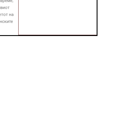
 време,
ивиот
етот на
онските