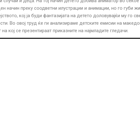
и случаи и деца. На тој начин детето добива аниматор во секое
н начин преку соодветни илустрации и анимации, но го губи ж
ството, кој ја буди фантазијата на детето доловувајќи му го св
ти. Во овој труд ќе ги анализираме детските емисии на макед
на кој се презентираат приказните на најмладите гледачи.