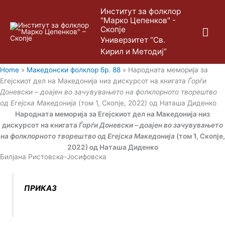
Skip
Mai
Институт за фолклор
to
"Марко Цепенков" -
content
Скопје
Me
Универзитет “Св.
Кирил и Методиј”
Home
»
Македонски фолклор бр. 88
»
Народната меморија за
Егејскиот дел на Македонија низ дискурсот на книгата
Ѓорѓи
Доневски – доајен во зачувувањето на фолклорното творештво
од Егејска Македонија
(том 1, Скопје, 2022) од Наташа Диденко
Народната меморија за Егејскиот дел на Македонија низ
дискурсот на книгата
Ѓорѓи Доневски – доајен во зачувувањето
на фолклорното творештво од Егејска Македонија
(том 1, Скопје,
2022) од Наташа Диденко
Билјана Ристовска-Јосифовска
ПРИКАЗ