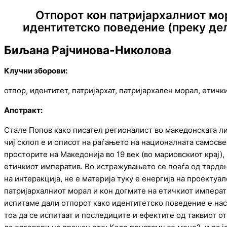
Отпорот кон патријархалниот мор
идентитетско поведение (преку де
Биљана Рајчинова-Николова
Клучни зборови:
отпор, идентитет, патријархат, патријархален морал, етич
Апстракт:
Стале Попов како писател регионалист во македонската лит
чиј склоп е и описот на раѓањето на националната самосвес
просторите на Македонија во 19 век (во мариовскиот крај)
етичкиот императив. Во истражувањето се поаѓа од тврдењ
на интеракција, не е материја туку е енергија на проекту
патријархалниот морал и кон догмите на етичкиот императи
испитаме дали отпорот како идентитетско поведение е нас
тоа да се испитаат и последиците и ефектите од таквиот о