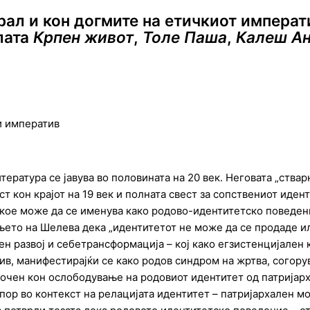
ал и кон догмите на етичкиот императ
лата
Крпен живот
,
Толе Паша
,
Калеш Ан
ки императив
ература ce јавува во половината на 20 век. Неговата „ствар
т кон крајот на 19 век и полната свест за сопствениот иден
, кое може да се именува како родово-идентитетско поведен
ето на Шелева дека „идентитетот не може да се продаде или
ален развој и себетрансформација – кој како егзистенцијале
в, манифестирајќи се како родов синдром на жртва, согорув
очен кон ослободување на родовиот идентитет од патријарх
тпор во контекст на релацијата идентитет – патријархален 