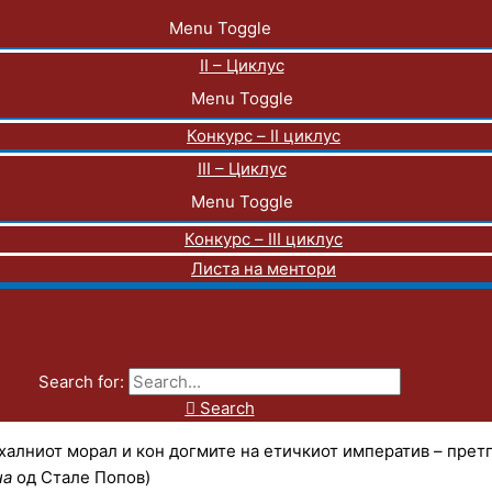
Menu Toggle
II – Циклус
Menu Toggle
Конкурс – II циклус
III – Циклус
Menu Toggle
Конкурс – III циклус
Листа на ментори
Search for:
Search
халниот морал и кон догмите на етичкиот императив – прет
на
од Стале Попов)