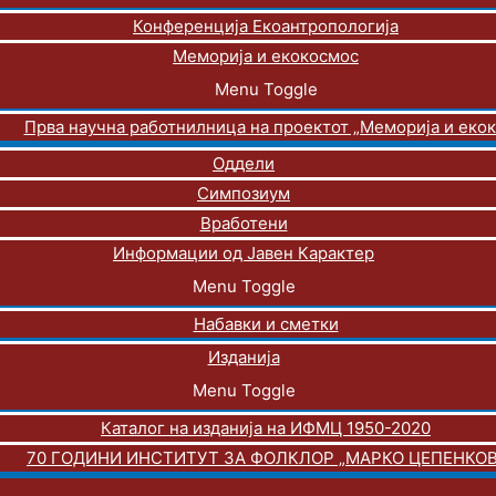
Конференција Екоантропологија
Меморија и екокосмос
Menu Toggle
Прва научна работнилница на проектот „Меморија и еко
Оддели
Симпозиум
Вработени
Информации од Јавен Карактер
Menu Toggle
Набавки и сметки
Изданија
Menu Toggle
Каталог на изданија на ИФМЦ 1950-2020
70 ГОДИНИ ИНСТИТУТ ЗА ФОЛКЛОР „МАРКО ЦЕПЕНКОВ