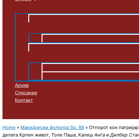
Архив
Списание
Контакт
Home
»
Македонски фолклор бр. 88
»
Отпорот кон патријар
делата
Крпен живот
,
Толе Паша
,
Калеш Анѓа
и
Дилбер Ста