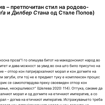
ив – претпочитан стил на родово-
ѓа
и
Дилбер Стана
од Стале Попов)
носна проза“1 го опишува битот на македонскиот народ во
титет и дава можност за увид во она што било присутно на
ие – отпор кон патријархалниот морал и кон догмите на
 загуби, оти тој не е предмет туку е комплексен процес
н крик се самопотврдува преку своевиден отпор кон
ање, нескршливост“ (Шелева 2020: 114). Оттука, сакаме да
алниот морал и од догмите на етичкиот императив, а со
морал – догма на етичкиот императив. Истражувањето треба