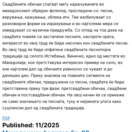
Свадбените обичаи спаѓаат меѓу најзачуваните во
македонскиот обреден фолклор, проследени со: песни,
верувања, кажувања, облека итн. Тие изобилуваат со
разновидни форми на изразување и во најголема мера се
изведуваат со музичка придружба. Со оглед на тоа дека на
свадбите повеќе се застапени песните, наспроти ората,
интересот во овој труд ќе биде насочен кон свадбените песни.
Во овој труд ќе биде опфатена свадбената песнопојна
традиција од селото Истибања, Виничко, едно од местата во
Македонија, кое претставува интересен пример на село, во
кое најголем дел од обичаите ревносно се чуваат и до
денешен ден. Преку анализа на главните сегменти на
свадбените обичаи, придружени со песни, свадбата ќе биде
претставена преку три фази: претсвадбени обичаи, свадбени
обичаи и постсвадбени обичаи. На овој начин ќе се прикаже
не само значењето на песната, туку и нејзината улога како
суштински дел од свадбената традиција.
PDF
Published: 11/2025