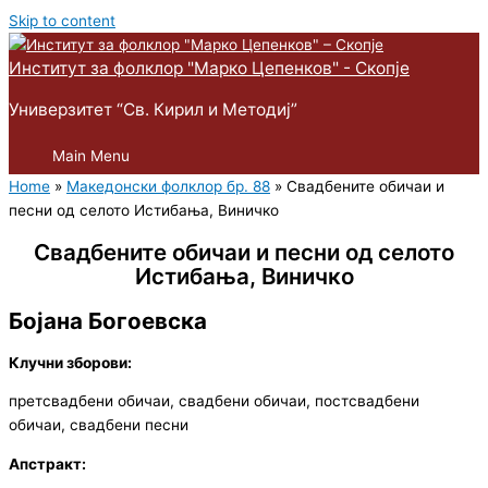
Skip to content
Институт за фолклор "Марко Цепенков" - Скопје
Универзитет “Св. Кирил и Методиј”
Main Menu
Home
»
Македонски фолклор бр. 88
»
Свадбените обичаи и
песни од селото Истибања, Виничко
Свадбените обичаи и песни од селото
Истибања, Виничко
Бојана Богоевска
Клучни зборови:
претсвадбени обичаи, свадбени обичаи, постсвадбени
обичаи, свадбени песни
Апстракт: