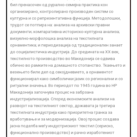
бил пренасочен од рурално-семејна практика кон
организирано, контролирано производен систем со
културна и со репрезентативна функција. Методолошки,
трудот се потпира на: анализа на архивски правни
документи; компаративна историско-културна анализа;
визуелно-морфолошка анализа на текстилната
орнаментика; и периодизација од традиционален занает
до социјалистичка индустрија. До средината на XX век,
текстилното производство во Македонија се одвива
обично во рамките на домашното стопанство. Ткаењето и
везењето биле дел од секојдневието, а орнаментот
функционирал како симболички јазик со регионални и со
ритуални значења. Во периодот по 1945 година во НР
Македонија започнува процес на забрзана
индустријализација. Според економските анализи на
развојот на текстилниот сектор, државата ја третира
текстилната индустрија како приоритетна гранка за
вработување и за модернизација. Овој процес создава
јасна поделба меѓу индустрискиот текстил (сериско,
функционално производство) и рачно изработениот