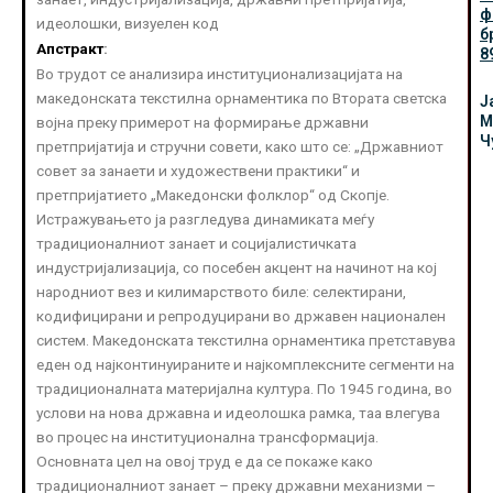
ф
идеолошки, визуелен код
б
Апстракт
:
8
Во трудот се анализира институционализацијата на
македонската текстилна орнаментика по Втората светска
Ј
М
војна преку примерот на формирање државни
Ч
претпријатија и стручни совети, како што се: „Државниот
совет за занаети и художествени практики“ и
претпријатието „Македонски фолклор“ од Скопје.
Истражувањето ја разгледува динамиката меѓу
традиционалниот занает и социјалистичката
индустријализација, со посебен акцент на начинот на кој
народниот вез и килимарството биле: селектирани,
кодифицирани и репродуцирани во државен национален
систем. Македонската текстилна орнаментика претставува
еден од најконтинуираните и најкомплексните сегменти на
традиционалната материјална култура. По 1945 година, во
услови на нова државна и идеолошка рамка, таа влегува
во процес на институционална трансформација.
Основната цел на овој труд е да се покаже како
традиционалниот занает – преку државни механизми –