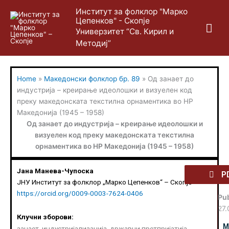
Skip
Mai
Институт за фолклор "Марко
to
Цепенков" - Скопје
content
Me
Универзитет “Св. Кирил и
Методиј”
Home
»
Македонски фолклор бр. 89
»
Од занает до
индустрија – креирање идеолошки и визуелен код
преку македонската текстилна орнаментика во НР
Македонија (1945 – 1958)
Од занает до индустрија – креирање идеолошки и
визуелен код преку македонската текстилна
орнаментика во НР Македонија (1945 – 1958)
Јана Манева-Чупоска
P
ЈНУ Институт за фолклор „Марко Цепенков“ – Скопје
https://orcid.org/0009-0003-7624-0406
Pub
27
Клучни зборови:
М
занaет, индустријализација, државни претпријатија,