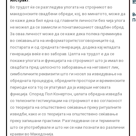
Апстракт
:
8
Во трудот ќе се разгледува улогата на стројникот во
македонските свадбени обреди, кој, во минатото, може да
В
П
се каже дека бил една од главните личности без чија улога
не можел да се замисли и понатамошниот свадбен обред.
За оваа личност може да се каже дека полека преминува
во сеќавањата на информаторите/соговорниците од
постарата и од средната генерација, додека кај младата
генерација веќе е во заборав. Целта на трудот е да се
покаже улогата и функцијата на стројникот што ја имал во
свадбата пред целосното заборавање на неговиот лик,
симболичките реквизити што ги носел за изведување на
обредната процедура, обредните простори и временските
периоди кога тој се упатувал да ја изврши неговата
функција. Според Пол Конертон, целата обредна изведба
со телесните гестикулации на стројникот е во согласност
со теоријата на општествено сеќавање преку ритуалните
изведби, како и со теоријата на општествено сеќавање
преку запишани практики. Разгледувани се и термините
што се употребувале и што ни се нам познати во различни
краеви во Македонија.