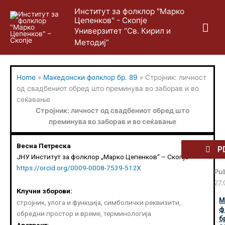
Skip
Mai
Институт за фолклор "Марко
to
Цепенков" - Скопје
content
Me
Универзитет “Св. Кирил и
Методиј”
Home
»
Македонски фолклор бр. 89
»
Стројник: личност
од свадбениот обред што преминува во заборав и во
сеќавање
Стројник: личност од свадбениот обред што
преминува во заборав и во сеќавање
Весна Петреска
P
ЈНУ Институт за фолклор „Марко Цепенков“ – Скопје
https://orcid.org/0009-0008-7539-512X
Pub
27
Клучни зборови:
М
стројник, улога и функција, симболички реквизити,
ф
обредни простор и време, терминологија
б