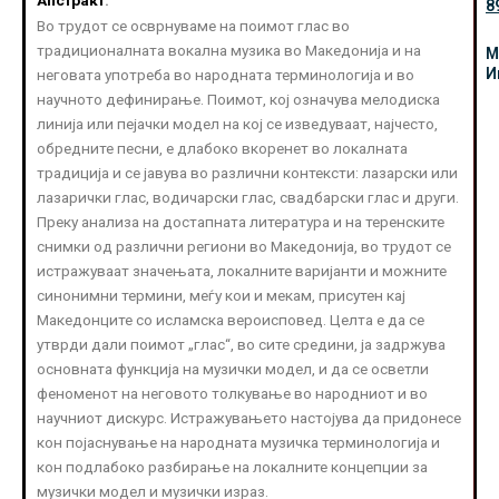
Апстракт
:
8
Во трудот се осврнуваме на поимот глас во
традиционалната вокална музика во Македонија и на
М
И
неговата употреба во народната терминологија и во
научното дефинирање. Поимот, кој означува мелодиска
линија или пејачки модел на кој се изведуваат, најчесто,
обредните песни, е длабоко вкоренет во локалната
традиција и се јавува во различни контексти: лазарски или
лазарички глас, водичарски глас, свадбарски глас и други.
Преку анализа на достапната литература и на теренските
снимки од различни региони во Македонија, во трудот се
истражуваат значењата, локалните варијанти и можните
синонимни термини, меѓу кои и мекам, присутен кај
Македонците со исламска вероисповед. Целта е да се
утврди дали поимот „глас“, во сите средини, ја задржува
основната функција на музички модел, и да се осветли
феноменот на неговото толкување во народниот и во
научниот дискурс. Истражувањето настојува да придонесе
кон појаснување на народната музичка терминологија и
кон подлабоко разбирање на локалните концепции за
музички модел и музички израз.