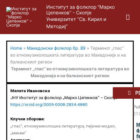
Skip
Mai
Институт за фолклор "Марко
to
Цепенков" - Скопје
content
Me
Универзитет “Св. Кирил и
Методиј”
Home
»
Македонски фолклор бр. 89
»
Терминот „глас“
во етномузиколошката литература во Македонија и на
балканскиот регион
Терминот „глас“ во етномузиколошката литература во
Македонија и на балканскиот регион
Мелита Ивановска
P
ЈНУ Институт за фолклор „Марко Цепенков“ – Скопје
https://orcid.org/0009-0008-2834-4880
Pub
27
Клучни зборови:
М
„глас“, етномузиколошка литература, пејачки модел,
ф
„мекам“
б