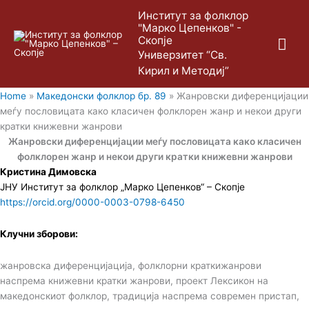
Skip
Mai
Институт за фолклор
to
"Марко Цепенков" -
content
Скопје
Me
Универзитет “Св.
Кирил и Методиј”
Home
»
Македонски фолклор бр. 89
»
Жанровски диференцијации
меѓу пословицата како класичен фолклорен жанр и некои други
кратки книжевни жанрови
Жанровски диференцијации меѓу пословицата како класичен
фолклорен жанр и некои други кратки книжевни жанрови
Кристина Димовска
ЈНУ Институт за фолклор „Марко Цепенков“ – Скопје
https://orcid.org/0000-0003-0798-6450
Клучни зборови:
жанровска диференцијација, фолклорни краткижанрови
наспрема книжевни кратки жанрови, проект Лексикон на
македонскиот фолклор, традиција наспрема современ пристап,