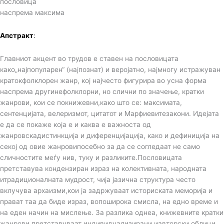
пословица
наспрема максима
Апстракт
:
Главниот акцент во трудов е ставен на пословицата
како„најпопуларен“ (најпознат) и веројатно, најмногу истражуван
кратокфолклорен жанр, кој најчесто фигурира во усна форма
наспрема другинефолклорни, но слични по значење, кратки
жанрови, кои се покнижевни,како што се: максимата,
сентенцијата, велеризмот, цитатот и Марфиевитезакони. Идејата
е да се покаже која е и каква е важноста од
жанровскадистинкција и диференцијација, како и дефиниција на
секој од овие жанровипосебно за да се согледаат не само
сличностите меѓу нив, туку и разликите.Пословицата
претставува кондензиран израз на колективната, народната
итрадиционалната мудрост, чија јазична структура често
вклучува архаизми,кои ја задржуваат историската меморија и
прават таа да биде израз, вопоширока смисла, на едно време и
на еден начин на мислење. За разлика однеа, книжевните кратки
жанрови претставуваат индивидуализирани иавторски облици