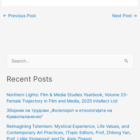
←
Previous Post
Next Post
→
S
e
Recent Posts
a
r
Northern Lights: Film & Media Studies Yearbook, Volume 23-
c
Female Trajectory in Film and Media, 2025 Intellect Ltd
h
Зборник на трудови „Фолклорот и етнологијата на
f
Кривопаланечко“
o
Reimagining Totemism: Mystical Experience, Life Values, and
r
Contemporary Art Practices, (Topic Editors, Prof, Zhilong Yan,
:
Prof. Lidija Stojanović and Dr. Aixin Zhang)