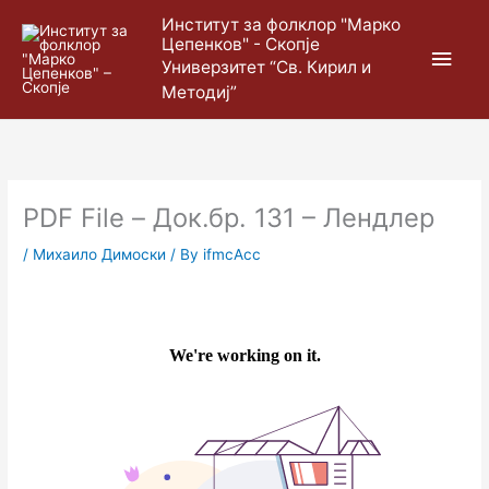
Skip
Main
Институт за фолклор "Марко
to
Цепенков" - Скопје
content
Men
Универзитет “Св. Кирил и
Методиј”
PDF File – Док.бр. 131 – Лендлер
/
Михаило Димоски
/ By
ifmcAcc