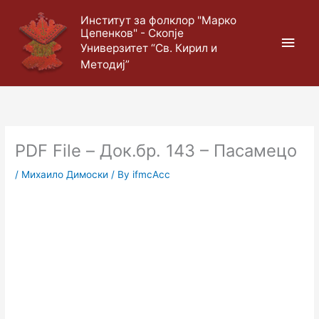
Skip
Main
Институт за фолклор "Марко
to
Цепенков" - Скопје
content
Men
Универзитет “Св. Кирил и
Методиј”
PDF File – Док.бр. 143 – Пасамецо
/
Михаило Димоски
/ By
ifmcAcc