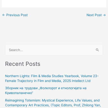
←
Previous Post
Next Post
→
S
e
Recent Posts
a
r
Northern Lights: Film & Media Studies Yearbook, Volume 23-
c
Female Trajectory in Film and Media, 2025 Intellect Ltd
h
Зборник на трудови „Фолклорот и етнологијата на
f
Кривопаланечко“
o
Reimagining Totemism: Mystical Experience, Life Values, and
r
Contemporary Art Practices, (Topic Editors, Prof, Zhilong Yan,