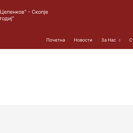
Цепенков" - Скопје
тодиј”
Почетна
Новости
За Нас
С