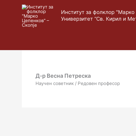
Skip
to
Институт за фолклор "Марко 
content
Универзитет “Св. Кирил и Ме
Д-р Весна Петреска
Научен советник / Редовен професор