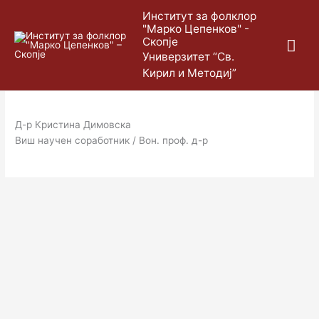
Skip
Mai
Институт за фолклор
to
"Марко Цепенков" -
content
Скопје
Me
Универзитет “Св.
Кирил и Методиј”
Д-р Кристина Димовска
Виш научен соработник / Вон. проф. д-р