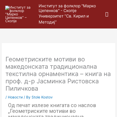
Skip
Mai
Институт за фолклор "Марко
to
Цепенков" - Скопје
content
Me
Универзитет “Св. Кирил и
Методиј”
Геометриските мотиви во
македонската традиционална
текстилна орнаментика – книга на
проф. д-р Јасминка Ристовска
Пиличкова
/
Новости
/ By
Stole Kostov
Од печат излезе книгата со наслов
„Геометриските мотиви во
македонската традиционална