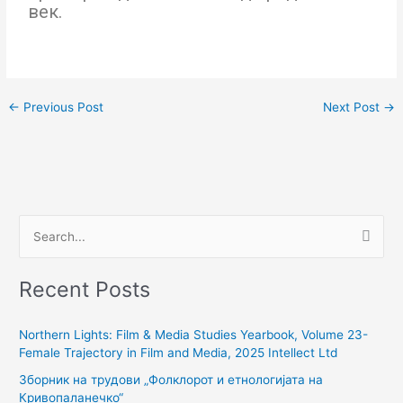
век.
←
Previous Post
Next Post
→
S
e
Recent Posts
a
r
Northern Lights: Film & Media Studies Yearbook, Volume 23-
c
Female Trajectory in Film and Media, 2025 Intellect Ltd
h
Зборник на трудови „Фолклорот и етнологијата на
f
Кривопаланечко“