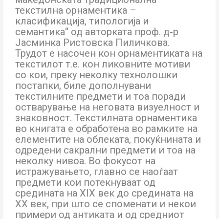
текстилна орнаментика –
класификација, типологија и
семантика“ од авторката проф. д-р
Јасминка Ристовска Пиличкова.
Трудот е насочен кон орнаментиката на
текстилот т.е. кон ликовните мотиви
со кои, преку неколку технолошки
постапки, биле дополнувани
текстилните предмети и тоа поради
остварување на неговата визуелност и
знаковност. Текстилната орнаментика
во книгата е обработена во рамките на
елементите на облеката, покуќнината и
одредени сакрални предмети и тоа на
неколку нивоа. Во фокусот на
истражувањето, главно се наоѓаат
предмети кои потекнуваат од
средината на XIX век до средината на
XX век, при што се споменати и некои
примери од антиката и од средниот