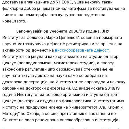
доставува апликациите до УНЕСКО, уште неколку такви
фолклорни добра ја чекаат финалната фаза за поставување на
листите на нематеријалното културно наследство на
човештвото.
Започнувајќи од учебната 2008/09 година, ЈНУ
Институт за фолклор „Марко Цепенков“, освен за примарната
научно-истражувачка дејност е регистриран и за вршење на
активности од доменот на
високообразовната дејност
.
Институтот се јавува и како организатор на студии од втор
циклус (последипломски, магистерски студии), а според
законските регулативи што овозможуваа стекнување на
научната титула доктор на науки само со одбрана на
докторска дисертација, на Институтот се спроведоа и неколку
одбрани на докторски дисертации. Од академската 2018/19
година Институтот за фолклор организира и студии од трет
циклус (докторски студии) по фолклористика. Институтот има
и статус на придружна членка на Универзитетот „Св. Кирил и
Методиј“ во Скопје, а со свој претставник е застапен и во
Сенатот на оваа реномирана високообразовна институција.