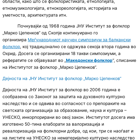
области, како што се фолклористиката, етнологијата,
етномузикологијата, етнокореологијата, историјата на
уметноста, архитектурата итн.
Почнувајќи од 1968 година ЈНУ Институт за фолклор
„Марко Цепенков“ од Скопје континуирано го
организира
Меѓународниот научен симпозиум за балкански
фолклор
, кој традицонално се одржува секоја втора година во
Охрид. Досега се организирани 18 такви симпозиуми, а
рефератите се објавуваат во „
Македонски фолклор
“, списание
на Институтот за фолклор „Марко Цепенков“.
Дејноста на ЈНУ Институт за фолклор „Марко Цепенков“
Дејноста на ЈНУ Институт за фолклор во 2006 година е
сообразена со Законот за заштита на духовното културно
наследство и се одвива во согласност со препораките на
светската организација за образование, наука и култура –
УНЕСКО, инкорпорирани во овој закон. Институтот досега има
изготвено 50-тина елаборати за валоризација и
ревалоризација на фолклорни добра, од кои, три се наоѓаат и
на листите на УНЕСКО за нематеријално културно наследство