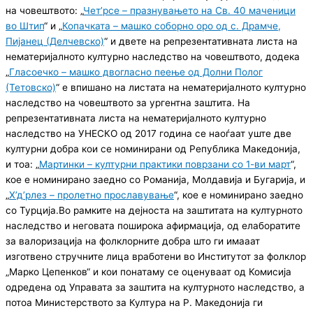
на човештвото: „
Чет’рсе – празнувањето на Св. 40 маченици
во Штип
“ и „
Копачката – машко соборно оро од с. Драмче,
Пијанец (Делчевско)
“ и двете на репрезентативната листа на
нематеријалното културно наследство на човештвото, додека
„
Гласоечко – машко двогласно пеење од Долни Полог
(Тетовско)
“ е впишано на листата на нематеријалното културно
наследство на човештвото за ургентна заштита. На
репрезентативната листа на нематеријалното културно
наследство на УНЕСКО од 2017 година се наоѓаат уште две
културни добра кои се номинирани од Република Македонија,
и тоа: „
Мартинки – културни практики поврзани со 1-ви март
“,
кое е номинирано заедно со Романија, Молдавија и Бугарија, и
„
Х’д’рлез – пролетно прославување
“, кое е номинирано заедно
со Турција.Во рамките на дејноста на заштитата на културното
наследство и неговата поширока афирмација, од елаборатите
за валоризација на фолклорните добра што ги имааат
изготвено стручните лица вработени во Институтот за фолклор
„Марко Цепенков“ и кои понатаму се оценуваат од Комисија
одредена од Управата за заштита на културното наследство, а
потоа Министерството за Култура на Р. Македонија ги