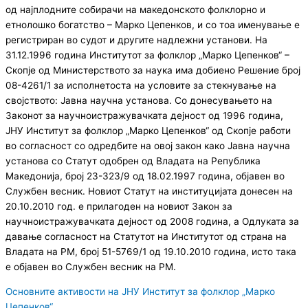
од најплодните собирачи на македонското фолклорно и
етнолошко богатство – Марко Цепенков, и со тоа именување е
регистриран во судот и другите надлежни установи. На
31.12.1996 година Институтот за фолклор „Марко Цепенков“ –
Скопје од Министерството за наука има добиено Решение број
08-4261/1 за исполнетоста на условите за стекнување на
својството: Јавна научна установа. Со донесувањето на
Законот за научноистражувачката дејност од 1996 година,
ЈНУ Институт за фолклор „Марко Цепенков“ од Скопје работи
во согласност со одредбите на овој закон како Јавна научна
установа со Статут одобрен од Владата на Република
Македонија, број 23-323/9 од 18.02.1997 година, објавен во
Службен весник. Новиот Статут на институцијата донесен на
20.10.2010 год. е прилагоден на новиот Закон за
научноистражувачката дејност од 2008 година, а Одлуката за
давање согласност на Статутот на Институтот од страна на
Владата на РМ, број 51-5769/1 од 19.10.2010 година, исто така
е објавен во Службен весник на РМ.
Основните активости на ЈНУ Институт за фолклор „Марко
Цепенков“