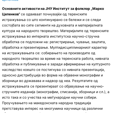
Основните активости на ЈНУ Институт за фолклор „Марко
Цепенков“
се одвиваат почнувајќи од теренските
истражувања со што континуирано се бележи и се следи
состојбата во сите сегменти на духовната и материјалната
култура на народното творештво. Материјалите од теренските
истражувања во интерната институтска научно-стручна
обработка се подложни на: регистрирање, чување, заштита,
обработка и презентирање. Мултидисциплинарниот карактер
на истражувањата се: собирањето на производите од
народното творештво за време на теренската работа, нивната
обработка и публикување е заради афирмирање на културното
наследство коешто се постигнува со нивната презентација,
односно дистрибуција во форма на објавени монографии и
зборници во државава и надвор од неа. Резултатите од
истражувањата се презентираат со објавување на научно-
стручните изданија (монографии, списанија, зборници и сл.), а
исто така и со учества на меѓународни научни собири.
Проучувањето на македонската народна традиција
претставува интерес на многумина научници од различни