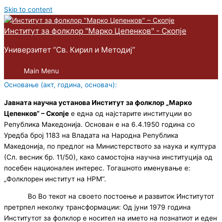
Skip to content
Институт за фолклор "Марко Цепенков" - Скопје
Универзитет “Св. Кирил и Методиј”
Main Menu
Основање (акт, година, основач):
Јавната научна установа Институт за фолклор „Марко
Цепенков“ – Скопје
е една од најстарите институции во
Република Македонија. Основан е на 6.4.1950 година со
Уредба број 1183 на Владата на Народна Република
Македонија, по предлог на Министерството за наука и култура
(Сл. весник бр. 11/50), како самостојна научна институција од
посебен национален интерес. Тогашното именување е:
„Фолклорен институт на НРМ“.
Во Во текот на своето постоење и развиток Институтот
претрпел неколку трансформации: Од јуни 1979 година
Институтот за фолклор е носител на името на познатиот и еден