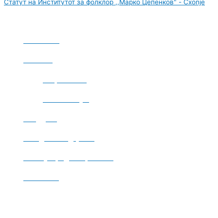
Статут на Институтот за фолклор ,,Марко Цепенков" - Cxonje
За Универзитетот
❑ Почетна
❑ За нас
❑ Вработени
❑ Симпозиум
❑ Оддели
❑ Издавачка дејност
❑ Меѓународна соработка
❑ Контакт
Студенти
❑ Новости