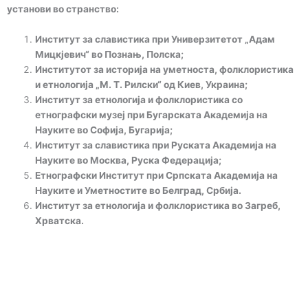
установи во странство:
Институт за славистика при Универзитетот „Адам
Мицкјевич“ во Познањ, Полска;
Институтот за историја на уметноста, фолклористика
и етнологија „М. Т. Рилски“ од Киев, Украина;
Институт за етнологија и фолклористика со
етнографски музеј при Бугарската Академија на
Науките во Софија, Бугарија;
Институт за славистика при Руската Академија на
Науките во Москва, Руска Федерација;
Етнографски Институт при Српската Академија на
Науките и Уметностите во Белград, Србија.
Институт за етнологија и фолклористика во Загреб,
Хрватска.
За Универзитетот
❑ За нас
❑ Вработени