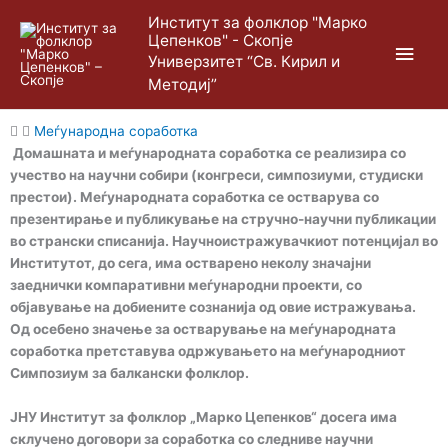
Skip
Main
Институт за фолклор "Марко
to
Цепенков" - Скопје
content
Men
Универзитет “Св. Кирил и
Методиј”
Меѓународна соработка
Домашната и меѓународната соработка се реализира со
учество на научни собири (конгреси, симпозиуми, студиски
престои). Меѓународната соработка се остварува со
презентирање и публикување на стручно-научни публикации
во странски списанија. Научноистражувачкиот потенцијал во
Институтот, до сега, има остварено неколу значајни
заеднички компаративни меѓународни проекти, со
објавување на добиените сознанија од овие истражувања.
Од осебено значење за остварување на меѓународната
соработка претставува одржувањето на меѓународниот
Симпозиум за балкански фолклор.
ЈНУ Институт за фолклор „Марко Цепенков“ досега има
склучено договори за соработка со следниве научни