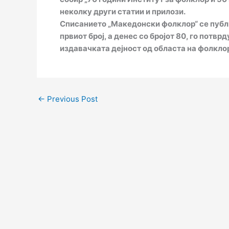
неколку други статии и прилози.
Списанието „Македонски фолклор“ се публ
првиот број, а денес со бројот 80, го пот
издавачката дејност од областа на фолкло
←
Previous Post