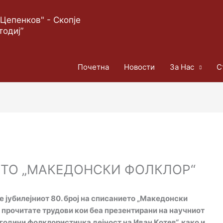
Цепенков" - Скопје
тодиј”
Почетна
Новости
За Нас
С
ЕТО „МАКЕДОНСКИ ФОЛКЛОР“
е јубилејниот 80. број на списанието „Македонски
а прочитате трудови кои беа презентирани на научниот
 години фолклористичка дејност на Иван Котев“, како и