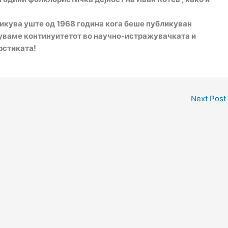
икува уште од 1968 година кога беше публикуван
врдуваме континуитетот во научно-истражувачката и
рстиката!
Next Post