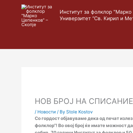
Skip
to
Институт за фолклор "Марко 
content
Универзитет “Св. Кирил и Ме
НОВ БРОЈ НА СПИСАНИ
/
Новости
/ By
Stole Kostov
Со гордост објавуваме дека од печат излез
фолклор“! Во овој број ќе имате можност д
собир „70 години Институт за фолклор и 50