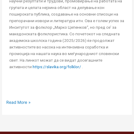
научни резултати и трудови, промовирање на работата на
групата и целата нејзина област на делување кон
пошироката публика, создавање на основни списоци на
препорачани извори и литература итн. Ова е голем успех за
Инситутот за фолклор „Марко Цепенков“, но пред се’ за
македонската фолклористика. Со почетокот на следната
академска школска година (2025/2026) ќе продолжат
активностите во насока на интензивна соработка и
промоција на нашата наука во меѓународниот словенски
свет. На линкот можат да се видат досегашните
активности
https://slavika.org/folklor/
.
Read More »