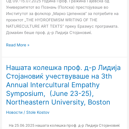
Од 09.-15.07.2025 година Проф. Гражина Гајевска од
(Полска)
Универзитетот во Познањ (Полска) престојуваше во
престојуваше
Институтот за фолклор „Марко Цепенков“ за потребите на
во
проектот „THE HYDROFEMISM WRITING OF THE
Институтот
NATURECULTURE ART TEXTS“ преку Еразмус програмата.
за
Домаќин беше проф. д-р Лидија Стојановиќ.
фолклор
„Марко
Read More »
Цепенков“
–
Скопје
Нашата колешка проф. д-р Лидија
Нашата
колешка
Стојановиќ учествуваше на 3th
проф.
Annual Intercultural Empathy
д-
р
Symposium, (June 23-25),
Лидија
Northeastern University, Boston
Стојановиќ
учествуваше
Новости
/
Stole Kostov
на
3th
На 25.06.2025 нашата колешка проф. д-р Лидија Стојановиќ