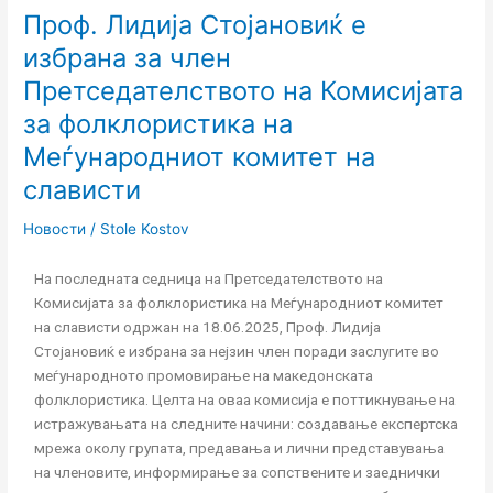
Проф. Лидија Стојановиќ е
Проф.
Лидија
избрана за член
Стојановиќ
Претседателството на Комисијата
е
избрана
за фолклористика на
за
Меѓународниот комитет на
член
слависти
Претседателството
на
Новости
/
Stole Kostov
Комисијата
за
На последната седница на Претседателството на
фолклористика
Комисијата за фолклористика на Меѓународниот комитет
на
на слависти одржан на 18.06.2025, Проф. Лидија
Меѓународниот
Стојановиќ е избрана за нејзин член поради заслугите во
комитет
меѓународното промовирање на македонската
на
фолклористика. Целта на оваа комисија е поттикнување на
слависти
истражувањата на следните начини: создавање експертска
мрежа околу групата, предавања и лични представувања
на членовите, информирање за сопствените и заеднички