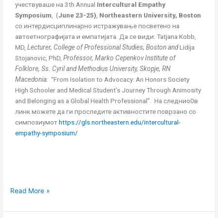
Annual Intercultural
учествуваше на 3th Annual
Intercultural Empathy
Empathy
Symposium
, (
June 23-25)
,
Northeastern University, Boston
Symposium,
со интердисциплинарно истражување посветено на
(June
автоетнографијата и емпатијата. Да се види: Tatjana Kobb,
23-
MD,
Lecturer, College of Professional Studies, Boston and
Lidija
25),
Stojanovic, PhD,
Professor, Marko Cepenkov Institute of
Northeastern
Folklore, Ss. Cyril and Methodius University, Skopje, RN
University,
Macedonia:
“From Isolation to Advocacy: An Honors Society
Boston
High Schooler and Medical Student’s Journey Through Animosity
and Belonging as a Global Health Professional”. На следнио0в
линк можете да ги проследите активностите поврзано со
симпозиумот
https://gls.northeastern.edu/intercultural-
empathy-symposium/
Read More »