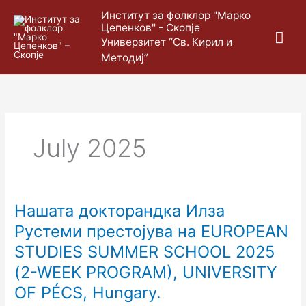
Skip
Mai
Институт за фолклор "Марко
to
Цепенков" - Скопје
content
Me
Универзитет “Св. Кирил и
Методиј”
July 2025
Нашата докторандка Илза
Нашата
докторандка
Рустеми престојува на EUROPEAN
Илза
STUDIES SUMMER SCHOOL 2025
Рустеми
престојува
(2-WEEK PROGRAM), UNIVERSITY
на
OF PÉCS, Hungary.
EUROPEAN