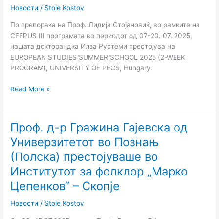
STUDIES
Новости
/
Stole Kostov
SUMMER
По препорака на Проф. Лидија Стојановиќ, во рамките на
SCHOOL
CEEPUS III програмата во периодот од 07-20. 07. 2025,
2025
нашата докторандка Илза Рустеми престојува на
(2-
EUROPEAN STUDIES SUMMER SCHOOL 2025 (2-WEEK
WEEK
PROGRAM), UNIVERSITY OF PÉCS, Hungary.
PROGRAM),
UNIVERSITY
Read More »
OF
PÉCS,
Hungary.
Проф. д-р Гражина Гајевска од
Проф.
д-
Универзитетот во Познањ
р
(Полска) престојуваше во
Гражина
Гајевска
Институтот за фолклор „Марко
од
Цепенков“ – Скопје
Универзитетот
во
Новости
/
Stole Kostov
Познањ