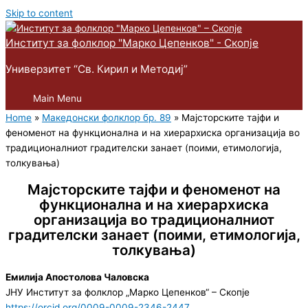
Skip to content
Институт за фолклор "Марко Цепенков" - Скопје
Универзитет “Св. Кирил и Методиј”
Main Menu
Home
»
Македонски фолклор бр. 89
»
Мајсторските тајфи и
феноменот на функционална и на хиерархиска организација во
традиционалниот градителски занает (поими, етимологија,
толкувања)
Мајсторските тајфи и феноменот на
функционална и на хиерархиска
организација во традиционалниот
градителски занает (поими, етимологија,
толкувања)
Емилија Апостолова Чаловска
ЈНУ Институт за фолклор „Марко Цепенков“ – Скопје
https://orcid.org/0009-0009-2346-2447