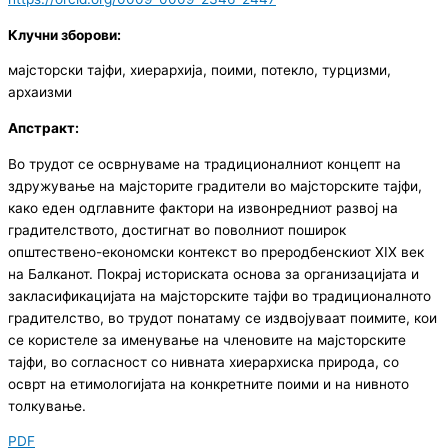
Клучни зборови:
мајсторски тајфи, хиерархија, поими, потекло, турцизми,
архаизми
Апстракт
:
Во трудот се осврнуваме на традиционалниот концепт на
здружување на мајсторите градители во мајсторските тајфи,
како еден одглавните фактори на извонредниот развој на
градителството, достигнат во поволниот поширок
општествено-економски контекст во преродбенскиот XIX век
на Балканот. Покрај историската основа за организацијата и
закласификацијата на мајсторските тајфи во традиционалното
градителство, во трудот понатаму се издвојуваат поимите, кои
се користеле за именување на членовите на мајсторските
тајфи, во согласност со нивната хиерархиска природа, со
осврт на етимологијата на конкретните поими и на нивното
толкување.
PDF