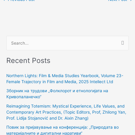
S
e
Recent Posts
a
r
Northern Lights: Film & Media Studies Yearbook, Volume 23-
c
Female Trajectory in Film and Media, 2025 Intellect Ltd
h
Зборник на трудови „Фолклорот и етнологијата на
f
Кривопаланечко“
o
Reimagining Totemism: Mystical Experience, Life Values, and
r
Contemporary Art Practices, (Topic Editors, Prof, Zhilong Yan,
:
Prof. Lidija Stojanović and Dr. Aixin Zhang)
Повик за пријавување на конференција: „Природата во
материјалните и дигитални наративи“