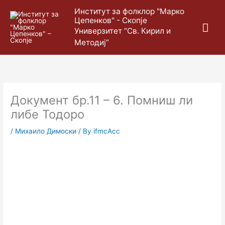
Skip
Mai
Институт за фолклор "Марко
to
Цепенков" - Скопје
content
Me
Универзитет “Св. Кирил и
Методиј”
Документ бр.11 – 6. Помниш ли
либе Тодоро
/
Михаило Димоски
/ By
ifmcAcc