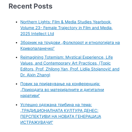
Recent Posts
Northern Lights: Film & Media Studies Yearbook,
Volume 23- Female Trajectory in Film and Media,
2025 Intellect Ltd
Зборник на трудови „Фолклорот и етнологијата на
Кривопаланечко“
Reimagining Totemism: Mystical Experience, Life
Values, and Contemporary Art Practices, (Topic
Editors, Prof, Zhilong Yan, Prof. Lidija Stojanović and
Dr. Aixin Zhang)
Повик за пријавување на конференција:
„Природата во материјалните и дигитални
наративи“
Успешно одржана трибина на тема:
„ТРАДИЦИОНАЛНАТА КУЛТУРА ДЕНЕС:
ПЕРСПЕКТИВИ НА НОВАТА ГЕНЕРАЦИЈА
ИСТРАЖУВАЧИ“