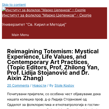
Skip to content
Институт за фолклор "Марко Цепенков" - Скопје
Универзитет “Св. Кирил и Методиј”
Main Menu
Reimagining Totemism: Mystical
Experience, Life Values, and
Contemporary Art Practices,
(Topic Editors, Prof, Zhilong Yan,
Prof. Lidija Stojanović and Dr.
Aixin Zhang)
20 Comments
/
Новости
/ By
Stole Kostov
Почитувани пријатели, со особена чест објавуваме дека
нашата колешка проф. д-р Лидија Стојановиќ од
Одделот за фолклористика и етнотеатрологија е гостин-