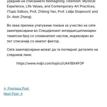
уредник на
списанието Reimagining Totemism: Mystical
Experience, Life Values, and Contemporary Art Practices,
(Topic Editors, Prof, Zhilong Yan, Prof. Lidija Stojanović and
Dr. Aixin Zhang).
Во оваа прилика упатуваме покана за учество на сите
заинтересирани во Специјалниот интердисциплинарен
тематски број со споменатиот наслов, индексиран во
пет списанија со имапкт фактор.
Сите заинтерсирани можат да ги погледнат деталите на
следниов линк:
https://www.mdpi.com/topics/UA41BXAFOP
←
Previous Post
Next Post
→