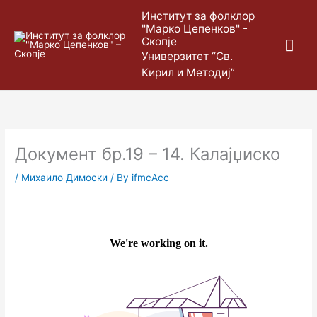
Skip
Mai
Институт за фолклор
to
"Марко Цепенков" -
content
Скопје
Me
Универзитет “Св.
Кирил и Методиј”
Документ бр.19 – 14. Калајџиско
/
Михаило Димоски
/ By
ifmcAcc