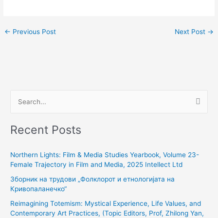
←
Previous Post
Next Post
→
S
e
Recent Posts
a
r
Northern Lights: Film & Media Studies Yearbook, Volume 23-
c
Female Trajectory in Film and Media, 2025 Intellect Ltd
h
Зборник на трудови „Фолклорот и етнологијата на
f
Кривопаланечко“
o
Reimagining Totemism: Mystical Experience, Life Values, and
r
Contemporary Art Practices, (Topic Editors, Prof, Zhilong Yan,