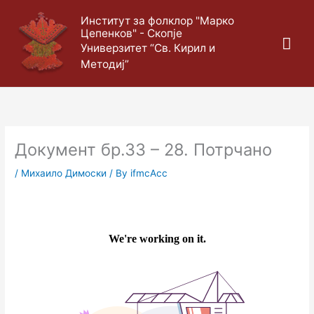
Skip
Mai
Институт за фолклор "Марко
to
Цепенков" - Скопје
content
Me
Универзитет “Св. Кирил и
Методиј”
Документ бр.33 – 28. Потрчано
/
Михаило Димоски
/ By
ifmcAcc