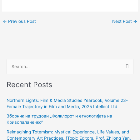
←
Previous Post
Next Post
→
S
e
Recent Posts
a
r
Northern Lights: Film & Media Studies Yearbook, Volume 23-
c
Female Trajectory in Film and Media, 2025 Intellect Ltd
h
Зборник на трудови „Фолклорот и етнологијата на
f
Кривопаланечко“
o
Reimagining Totemism: Mystical Experience, Life Values, and
r
Contemporary Art Practices, (Topic Editors, Prof, Zhilong Yan,