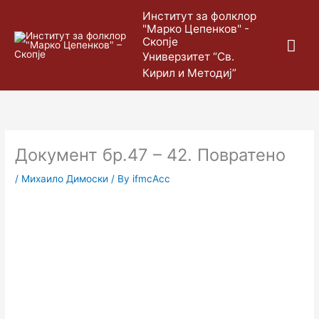
Skip
Mai
Институт за фолклор
to
"Марко Цепенков" -
content
Скопје
Me
Универзитет “Св.
Кирил и Методиј”
Документ бр.47 – 42. Повратено
/
Михаило Димоски
/ By
ifmcAcc