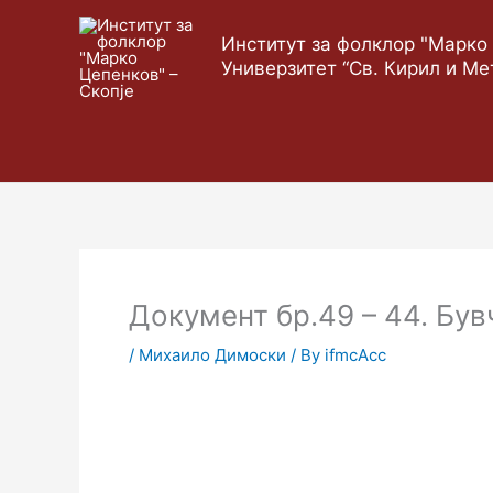
Skip
to
Институт за фолклор "Марко 
content
Универзитет “Св. Кирил и Ме
Документ бр.49 – 44. Бу
/
Михаило Димоски
/ By
ifmcAcc