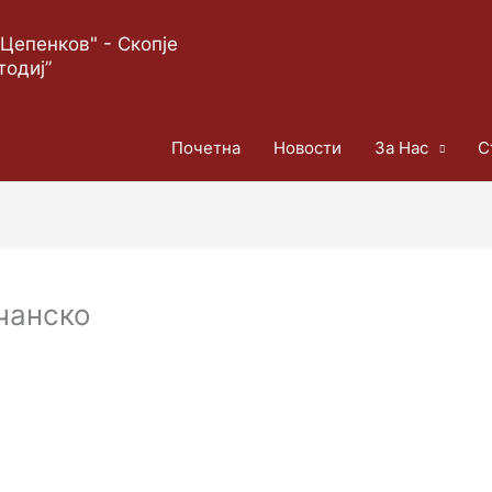
Цепенков" - Скопје
тодиј”
Почетна
Новости
За Нас
С
вчанско