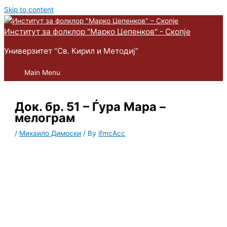
Skip to content
Институт за фолклор "Марко Цепенков" - Скопје
Универзитет “Св. Кирил и Методиј”
Main Menu
Док. бр. 51 – Ѓура Мара –
мелограм
/
Михаило Димоски
/ By
ifmcAcc