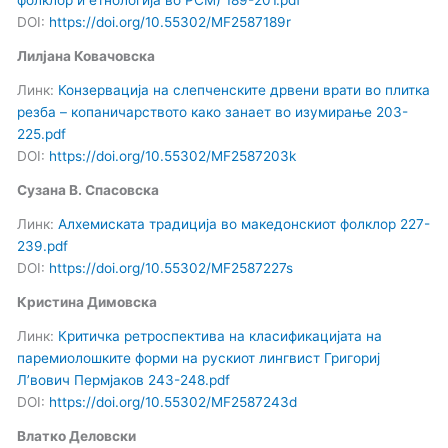
фолклор и етнологија во РСМ) 189-201.pdf
DOI:
https://doi.org/10.55302/MF2587189r
Лилјана Ковачовска
Линк:
Конзервација на слепченските дрвени врати во плитка
резба – копаничарството како занает во изумирање 203-
225.pdf
DOI:
https://doi.org/10.55302/MF2587203k
Сузана В. Спасовска
Линк:
Алхемиската традиција во македонскиот фолклор 227-
239.pdf
DOI:
https://doi.org/10.55302/MF2587227s
Кристина Димовска
Линк:
Критичка ретроспектива на класификацијата на
паремиолошките форми на рускиот лингвист Григориј
Л’вович Пермјаков 243-248.pdf
DOI:
https://doi.org/10.55302/MF2587243d
Влатко Деловски