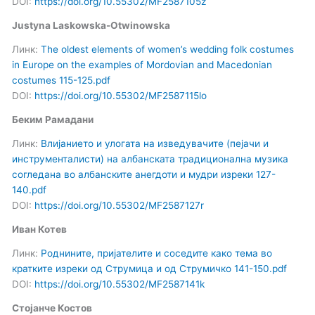
DOI:
https://doi.org/10.55302/MF2587105z
Justyna Laskowska-Otwinowska
Линк:
The oldest elements of women’s wedding folk costumes
in Europe on the examples of Mordovian and Macedonian
costumes 115-125.pdf
DOI:
https://doi.org/10.55302/MF2587115lo
Беким Рамадани
Линк:
Влијанието и улогата на изведувачите (пејачи и
инструменталисти) на албанската традиционална музика
согледана во албанските анегдоти и мудри изреки 127-
140.pdf
DOI:
https://doi.org/10.55302/MF2587127r
Иван Котев
Линк:
Роднините, пријателите и соседите како тема во
кратките изреки од Струмица и од Струмичко 141-150.pdf
DOI:
https://doi.org/10.55302/MF2587141k
Стојанче Костов