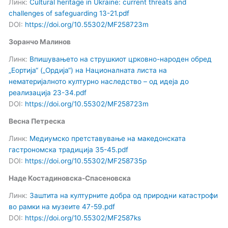
Линк:
Cultural heritage in Ukraine: current threats and
challenges of safeguarding 13-21.pdf
DOI:
https://doi.org/10.55302/MF258723m
Зоранчо Малинов
Линк:
Впишувањето на струшкиот црковно-народен обред
„Еортија“ („Ордија“) на Националната листа на
нематеријалното културно наследство – од идеја до
реализација 23-34.pdf
DOI:
https://doi.org/10.55302/MF258723m
Весна Петреска
Линк:
Медиумско претставување на македонската
гастрономска традиција 35-45.pdf
DOI:
https://doi.org/10.55302/MF258735p
Наде Костадиновска-Спасеновска
Линк:
Заштита на културните добра од природни катастрофи
во рамки на музеите 47-59.pdf
DOI:
https://doi.org/10.55302/MF2587ks