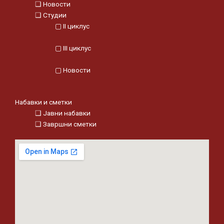
❑ Новости
❑ Студии
▢ II циклус
▢ III циклус
▢ Новости
Набавки и сметки
❑ Јавни набавки
❑ Завршни сметки