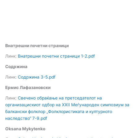
Внатрешни почетни страници
Линк:
Внатрешни почетни страници 1-2.pdf
Содржина
Линк:
Содржина 3-5.pdf
Ермис Лафазановски
Линк:
Свечено обраќање на претседателот на
организацискиот одбор на XXII Меѓународeн симпозиум за
балкански фолклор „Фолклористиката и културното
наследство“ 7-9.pdf
Oksana Mykytenko