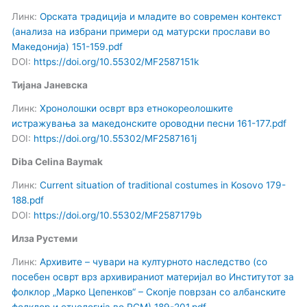
Линк:
Орската традиција и младите во современ контекст
(анализа на избрани примери од матурски прослави во
Македонија) 151-159.pdf
DOI:
https://doi.org/10.55302/MF2587151k
Тијана Јаневска
Линк:
Хронолошки осврт врз етнокореолошките
истражувања за македонските ороводни песни 161-177.pdf
DOI:
https://doi.org/10.55302/MF2587161j
Diba Celina Baymak
Линк:
Current situation of traditional costumes in Kosovo 179-
188.pdf
DOI:
https://doi.org/10.55302/MF2587179b
Илза Рустеми
Линк:
Архивите – чувари на културното наследство (со
посебен осврт врз архивираниот материјал во Институтот за
фолклор „Марко Цепенков“ – Скопје поврзан со албанските