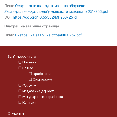
Линк:
Осврт поттикнат од темата на зборникот
Екоантропологија: помеѓу човекот и околината
251-256.pdf
DOI:
https://doi.org/10.55302/MF2587251d
Внатрешна завршна страница
Линк:
Внатрешна завршнa страница 257.pdf
За Универзитетот
❑ Почетна
❑ За нас
❑ Вработени
❑ Симпозиум
❑ Оддели
❑ Издавачка дејност
❑ Меѓународна соработка
❑ Контакт
Студенти