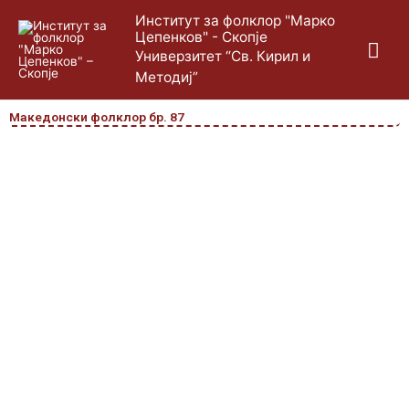
Skip
Mai
Институт за фолклор "Марко
to
Цепенков" - Скопје
content
Me
Универзитет “Св. Кирил и
Методиј”
Македонски фолклор бр. 87