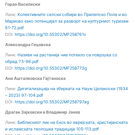
Горан Василески
Линк:
Kолективните селски собири во Прилепско Поле и во
Mариово како потенцијал за развојот на културниот туризам
61-72.pdf
DOI:
https://doi.org/10.55302/MF258761v
Александра Гецовска
Линк:
Називи на растенија чие потекло се поврзува со
обред 73-96.pdf
DOI:
https://doi.org/10.55302/MF258773g
Ана Ашталковска Гајтаноска
Линк:
Дигитализација на збирката на Наум Целакоски (1934
– 2023) 97-104.pdf
DOI:
https://doi.org/10.55302/MF258797ag
Драган Зајковски и Владимир Јанев
Линк:
Библискиот лик на Енох во еврејската, христијанската
и исламската теолошка традиција 105-113.pdf