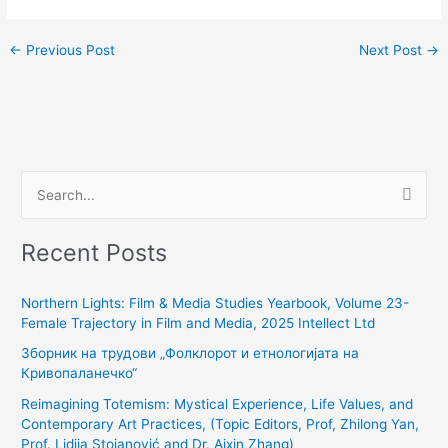
←
Previous Post
Next Post
→
S
e
Recent Posts
a
r
Northern Lights: Film & Media Studies Yearbook, Volume 23-
c
Female Trajectory in Film and Media, 2025 Intellect Ltd
h
Зборник на трудови „Фолклорот и етнологијата на
f
Кривопаланечко“
o
Reimagining Totemism: Mystical Experience, Life Values, and
r
Contemporary Art Practices, (Topic Editors, Prof, Zhilong Yan,
:
Prof. Lidija Stojanović and Dr. Aixin Zhang)