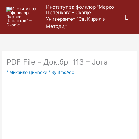
Skip
Mai
Институт за фолклор "Марко
to
Цепенков" - Скопје
content
Me
Универзитет “Св. Кирил и
Методиј”
PDF File – Док.бр. 113 – Јота
/
Михаило Димоски
/ By
ifmcAcc