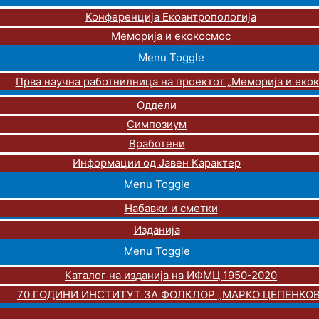
Конференција Екоантропологија
Меморија и екокосмос
Menu Toggle
Прва научна работнилница на проектот „Меморија и еко
Оддели
Симпозиум
Вработени
Информации од Јавен Карактер
Menu Toggle
Набавки и сметки
Изданија
Menu Toggle
Каталог на изданија на ИФМЦ 1950-2020
70 ГОДИНИ ИНСТИТУТ ЗА ФОЛКЛОР „МАРКО ЦЕПЕНКОВ