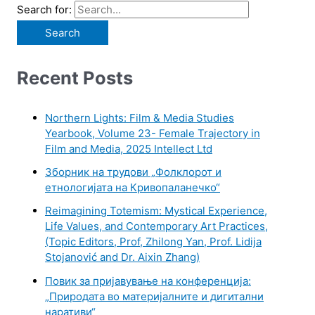
Search for:
Recent Posts
Northern Lights: Film & Media Studies
Yearbook, Volume 23- Female Trajectory in
Film and Media, 2025 Intellect Ltd
Зборник на трудови „Фолклорот и
етнологијата на Кривопаланечко“
Reimagining Totemism: Mystical Experience,
Life Values, and Contemporary Art Practices,
(Topic Editors, Prof, Zhilong Yan, Prof. Lidija
Stojanović and Dr. Aixin Zhang)
Повик за пријавување на конференција:
„Природата во материјалните и дигитални
наративи“