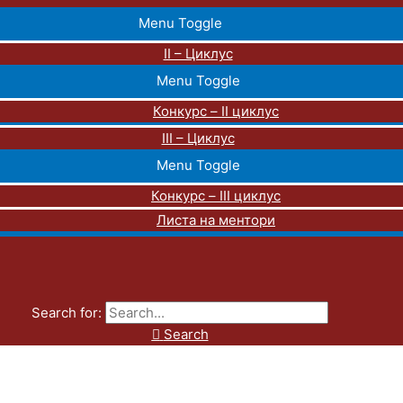
Menu Toggle
II – Циклус
Menu Toggle
Конкурс – II циклус
III – Циклус
Menu Toggle
Конкурс – III циклус
Листа на ментори
Search for:
Search