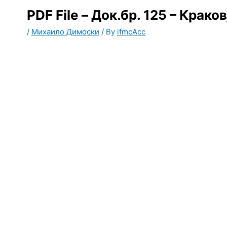
PDF File – Док.бр. 125 – Краков
/
Михаило Димоски
/ By
ifmcAcc