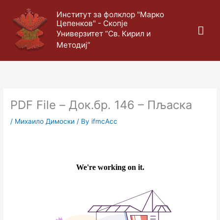
Skip
Mai
Институт за фолклор "Марко
to
Цепенков" - Скопје
content
Me
Универзитет “Св. Кирил и
Методиј”
PDF File – Док.бр. 146 – Пљаска
/
Михаило Димоски
/ By
ifmcAcc