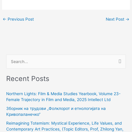
←
Previous Post
Next Post
→
S
e
Recent Posts
a
r
Northern Lights: Film & Media Studies Yearbook, Volume 23-
c
Female Trajectory in Film and Media, 2025 Intellect Ltd
h
Зборник на трудови „Фолклорот и етнологијата на
f
Кривопаланечко“
o
Reimagining Totemism: Mystical Experience, Life Values, and
r
Contemporary Art Practices, (Topic Editors, Prof, Zhilong Yan,