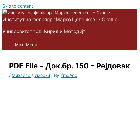
Skip to content
Институт за фолклор "Марко Цепенков" - Скопје
Универзитет “Св. Кирил и Методиј”
Main Menu
PDF File – Док.бр. 150 – Рејдовак
/
Михаило Димоски
/ By
ifmcAcc