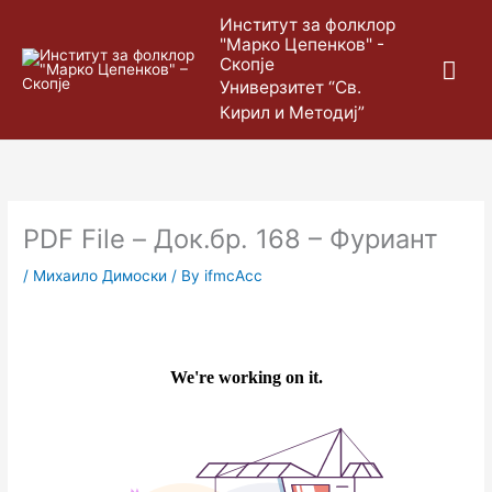
Skip
Mai
Институт за фолклор
to
"Марко Цепенков" -
content
Скопје
Me
Универзитет “Св.
Кирил и Методиј”
PDF File – Док.бр. 168 – Фуриант
/
Михаило Димоски
/ By
ifmcAcc