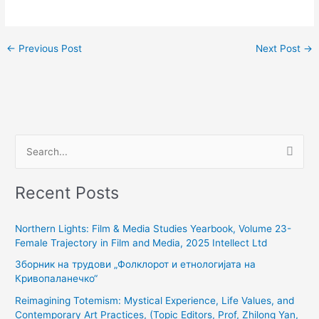
←
Previous Post
Next Post
→
S
e
Recent Posts
a
r
Northern Lights: Film & Media Studies Yearbook, Volume 23-
c
Female Trajectory in Film and Media, 2025 Intellect Ltd
h
Зборник на трудови „Фолклорот и етнологијата на
f
Кривопаланечко“
o
Reimagining Totemism: Mystical Experience, Life Values, and
r
Contemporary Art Practices, (Topic Editors, Prof, Zhilong Yan,