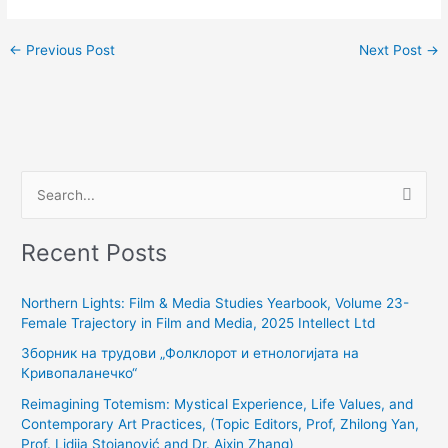
←
Previous Post
Next Post
→
S
e
Recent Posts
a
r
Northern Lights: Film & Media Studies Yearbook, Volume 23-
c
Female Trajectory in Film and Media, 2025 Intellect Ltd
h
Зборник на трудови „Фолклорот и етнологијата на
f
Кривопаланечко“
o
Reimagining Totemism: Mystical Experience, Life Values, and
r
Contemporary Art Practices, (Topic Editors, Prof, Zhilong Yan,
:
Prof. Lidija Stojanović and Dr. Aixin Zhang)