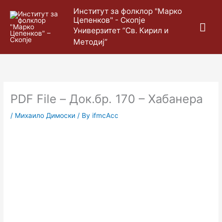
Skip
Mai
Институт за фолклор "Марко
to
Цепенков" - Скопје
content
Me
Универзитет “Св. Кирил и
Методиј”
PDF File – Док.бр. 170 – Хабанера
/
Михаило Димоски
/ By
ifmcAcc