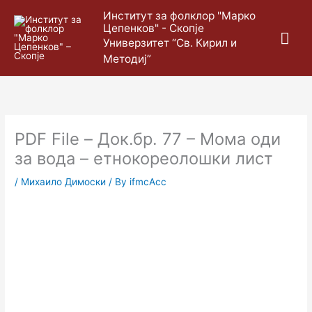
Skip
Mai
Институт за фолклор "Марко
to
Цепенков" - Скопје
content
Me
Универзитет “Св. Кирил и
Методиј”
PDF File – Док.бр. 77 – Мома оди
за вода – етнокореолошки лист
/
Михаило Димоски
/ By
ifmcAcc