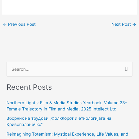
←
Previous Post
Next Post
→
S
e
Recent Posts
a
r
Northern Lights: Film & Media Studies Yearbook, Volume 23-
c
Female Trajectory in Film and Media, 2025 Intellect Ltd
h
Зборник на трудови „Фолклорот и етнологијата на
f
Кривопаланечко“
o
Reimagining Totemism: Mystical Experience, Life Values, and
r